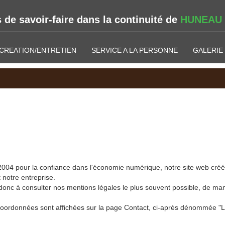
 de savoir-faire dans la continuité de
HUNEAU
CREATION/ENTRETIEN
SERVICE A LA PERSONNE
GALERIE
004 pour la confiance dans l'économie numérique, notre site web créé 
 notre entreprise.
 donc à consulter nos mentions légales le plus souvent possible, de 
les coordonnées sont affichées sur la page Contact, ci-après dénommée