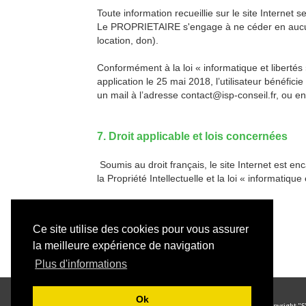
Toute information recueillie sur le site Internet s
Le PROPRIETAIRE s'engage à ne céder en aucun ca
location, don).
Conformément à la loi « informatique et liberté
application le 25 mai 2018, l’utilisateur bénéfici
un mail à l’adresse contact@isp-conseil.fr, ou 
7. Droit applicable et lois concernées
Soumis au droit français, le site Internet est e
la Propriété Intellectuelle et la loi « informatiqu
Ce site utilise des cookies pour vous assurer
la meilleure expérience de navigation
Plus d'informations
Ok
Copyright "S