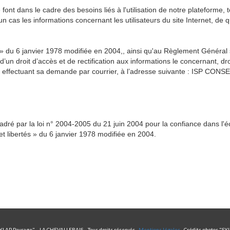
e font dans le cadre des besoins liés à l'utilisation de notre plateforme, 
s les informations concernant les utilisateurs du site Internet, de que
s » du 6 janvier 1978 modifiée en 2004,, ainsi qu'au Règlement Généra
e d’un droit d’accès et de rectification aux informations le concernant, 
en effectuant sa demande par courrier, à l’adresse suivante : ISP CON
ncadré par la loi n° 2004-2005 du 21 juin 2004 pour la confiance dans l
e et libertés » du 6 janvier 1978 modifiée en 2004.
YLAP Paysage" - LA CHEVALLERAIS - Tous droits réservés -
Mentions légales
- Crédits photos
"
SY