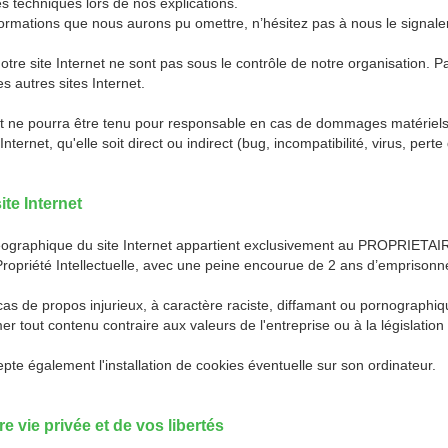
es techniques lors de nos explications.
rmations que nous aurons pu omettre, n’hésitez pas à nous le signaler v
notre site Internet ne sont pas sous le contrôle de notre organisation
s autres sites Internet.
rnet ne pourra être tenu pour responsable en cas de dommages matériels li
nternet, qu'elle soit direct ou indirect (bug, incompatibilité, virus, pert
ite Internet
ographique du site Internet appartient exclusivement au PROPRIETAIRE.
a Propriété Intellectuelle, avec une peine encourue de 2 ans d’empris
cas de propos injurieux, à caractère raciste, diffamant ou pornographiq
r tout contenu contraire aux valeurs de l'entreprise ou à la législation
ccepte également l'installation de cookies éventuelle sur son ordinateur.
e vie privée et de vos libertés